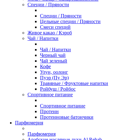
Специи / Пряности
Специи / Пряности
Цельные специи / Пряности
Смеси специй
Живое какао / Кэроб
Чай / Напитки
Чай / Напитки
Черный чай
Чай зеленый
Кофе
Улун, оолонг
Пуэр (Пу Эр)
Травяные / Фруктовые напитки
Ройбуш / Ройбос
Спортивное питание
Спортивное питание
Протеин
Протеиновые батончики
Парфюмерия
Парфюмерия
Арабские масляные духи Al Rehab