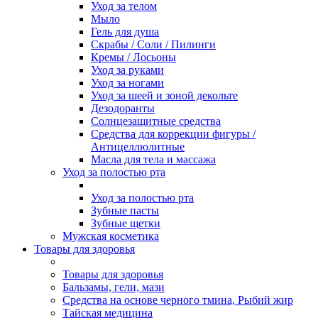
Уход за телом
Мыло
Гель для душа
Скрабы / Соли / Пилинги
Кремы / Лосьоны
Уход за руками
Уход за ногами
Уход за шеей и зоной декольте
Дезодоранты
Солнцезащитные средства
Средства для коррекции фигуры /
Антицеллюлитные
Масла для тела и массажа
Уход за полостью рта
Уход за полостью рта
Зубные пасты
Зубные щетки
Мужская косметика
Товары для здоровья
Товары для здоровья
Бальзамы, гели, мази
Средства на основе черного тмина, Рыбий жир
Тайская медицина