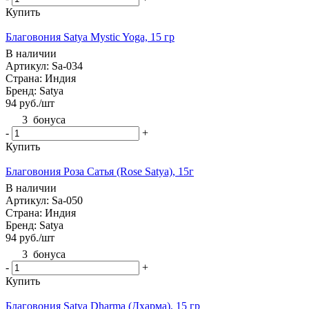
Купить
Благовония Satya Mystic Yoga, 15 гр
В наличии
Артикул: Sa-034
Страна: Индия
Бренд: Satya
94
руб.
/шт
3
бонуса
-
+
Купить
Благовония Роза Сатья (Rose Satya), 15г
В наличии
Артикул: Sa-050
Страна: Индия
Бренд: Satya
94
руб.
/шт
3
бонуса
-
+
Купить
Благовония Satya Dharma (Дхарма), 15 гр