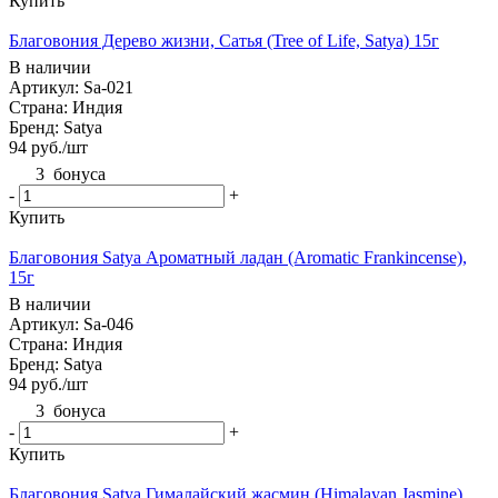
Купить
Благовония Дерево жизни, Сатья (Tree of Life, Satya) 15г
В наличии
Артикул: Sa-021
Страна: Индия
Бренд: Satya
94
руб.
/шт
3
бонуса
-
+
Купить
Благовония Satya Ароматный ладан (Aromatic Frankincense),
15г
В наличии
Артикул: Sa-046
Страна: Индия
Бренд: Satya
94
руб.
/шт
3
бонуса
-
+
Купить
Благовония Satya Гималайский жасмин (Himalayan Jasmine),