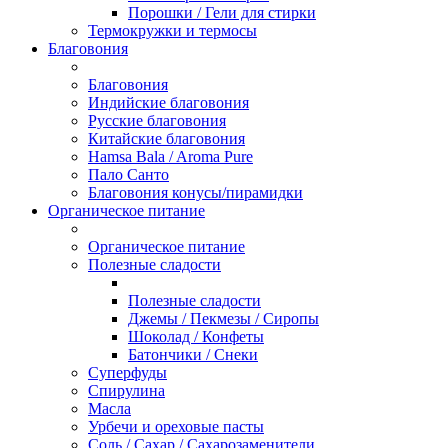
Порошки / Гели для стирки
Термокружки и термосы
Благовония
Благовония
Индийские благовония
Русские благовония
Китайские благовония
Hamsa Bala / Aroma Pure
Пало Санто
Благовония конусы/пирамидки
Органическое питание
Органическое питание
Полезные сладости
Полезные сладости
Джемы / Пекмезы / Сиропы
Шоколад / Конфеты
Батончики / Снеки
Суперфуды
Спирулина
Масла
Урбечи и ореховые пасты
Соль / Сахар / Сахарозаменители