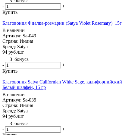
3
бонуса
-
+
Купить
Благовония Фиалка-розмарин (Satya Violet Rosemary), 15г
В наличии
Артикул: Sa-049
Страна: Индия
Бренд: Satya
94
руб.
/шт
3
бонуса
-
+
Купить
Благовония Satya Californian White Sage, калифорнийский
Белый шалфей, 15 гр
В наличии
Артикул: Sa-035
Страна: Индия
Бренд: Satya
94
руб.
/шт
3
бонуса
-
+