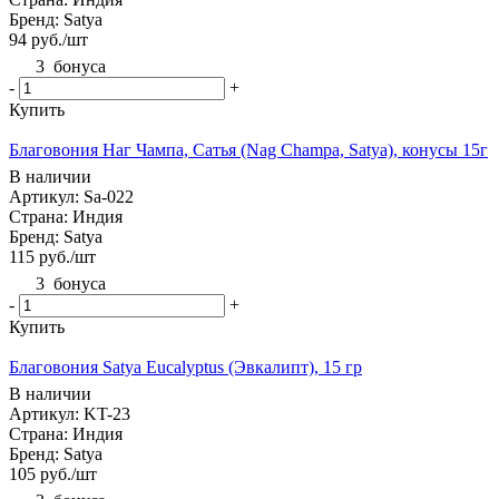
Бренд: Satya
94
руб.
/шт
3
бонуса
-
+
Купить
Благовония Наг Чампа, Сатья (Nag Champa, Satya), конусы 15г
В наличии
Артикул: Sa-022
Страна: Индия
Бренд: Satya
115
руб.
/шт
3
бонуса
-
+
Купить
Благовония Satya Eucalyptus (Эвкалипт), 15 гр
В наличии
Артикул: KT-23
Страна: Индия
Бренд: Satya
105
руб.
/шт