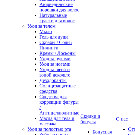
Аюрведические
порошки для волос
Натуральные
краски для волос
Уход за телом
Мыло
Гель для душа
Скрабы / Соли /
Пилинги
Кремы / Лосьоны
Уход за руками
Уход за ногами
Уход за шеей и
зоной декольте
Дезодоранты
Солнцезащитные
средства
Средства для
коррекции фигуры
/
Антицеллюлитные
Скидки и
Масла для тела и
О нас
бонусы
массажа
Уход за полостью рта
От
Бонусная
Зубные пасты
о