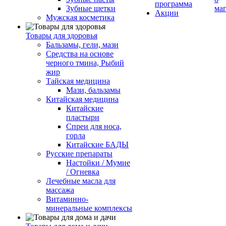
программа
Зубные щетки
ма
Акции
Мужская косметика
Товары для здоровья
Бальзамы, гели, мази
Средства на основе
черного тмина, Рыбий
жир
Тайская медицина
Мази, бальзамы
Китайская медицина
Китайские
пластыри
Спреи для носа,
горла
Китайские БАДЫ
Русские препараты
Настойки / Мумие
/ Огневка
Лечебные масла для
массажа
Витаминно-
минеральные комплексы