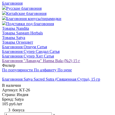
Благовония
Русские благовония
Китайские благовония
Благовония конусы/пирамидки
Подставки под благовония
Товары Nandita
Товары Sangam Herbals
Товары Satya
Товары Огнецвет
Благовония Опиум Сатья
Благовония Супер Сандал Сатья
Благовония Супер Хит Сатья
Благовония "Лаванда" Hamsa Bala (№2) 15 г
Фильтр
По популярности
По алфавиту
По цене
Благовония Satya Sacred Sutra (Священная Сутра), 15 гр
В наличии
Артикул: KT-26
Страна: Индия
Бренд: Satya
105
руб.
/шт
3
бонуса
-
+