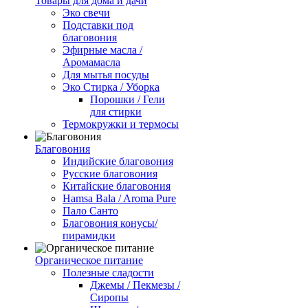
Товары для дома и дачи
Эко свечи
Подставки под
благовония
Эфирные масла /
Аромамасла
Для мытья посуды
Эко Стирка / Уборка
Порошки / Гели
для стирки
Термокружки и термосы
Благовония
Индийские благовония
Русские благовония
Китайские благовония
Hamsa Bala / Aroma Pure
Пало Санто
Благовония конусы/
пирамидки
Органическое питание
Полезные сладости
Джемы / Пекмезы /
Сиропы