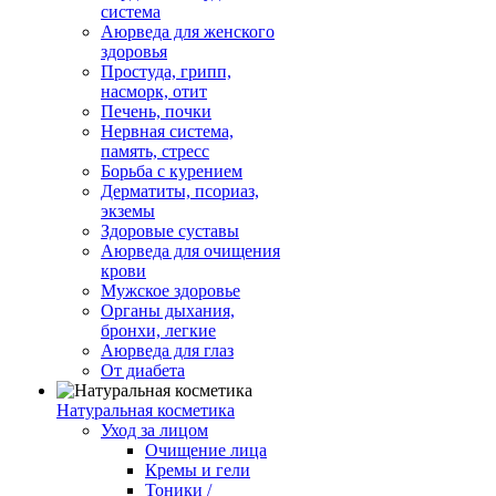
система
Аюрведа для женского
здоровья
Простуда, грипп,
насморк, отит
Печень, почки
Нервная система,
память, стресс
Борьба с курением
Дерматиты, псориаз,
экземы
Здоровые суставы
Аюрведа для очищения
крови
Мужское здоровье
Органы дыхания,
бронхи, легкие
Аюрведа для глаз
От диабета
Натуральная косметика
Уход за лицом
Очищение лица
Кремы и гели
Тоники /