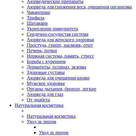
Аюрведические препараты
Аюрведа для снижения веса, очищения организма
Чаванпраш
Трифала
Шатавари
Укрепление иммунитета
Сердечно-сосудистая система
Аюрведа для женского здоровья
Простуда, грипп, насморк, отит
Печень, почки
Нервная система, память, стресс
Борьба с курением
Дерматиты, псориаз, экземы
Здоровые суставы
Аюрведа для очищения крови
Мужское здоровье
Органы дыхания, бронхи, легкие
Аюрведа для глаз
От диабета
Натуральная косметика
Натуральная косметика
Уход за лицом
Уход за лицом