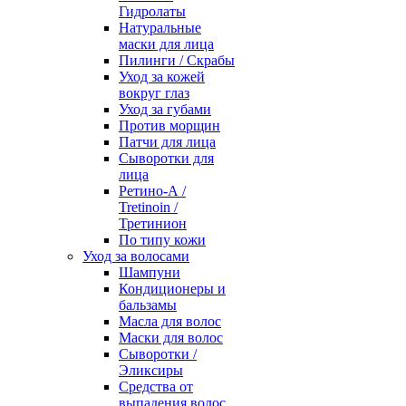
Гидролаты
Натуральные
маски для лица
Пилинги / Cкрабы
Уход за кожей
вокруг глаз
Уход за губами
Против морщин
Патчи для лица
Сыворотки для
лица
Ретино-А /
Tretinoin /
Третинион
По типу кожи
Уход за волосами
Шампуни
Кондиционеры и
бальзамы
Масла для волос
Маски для волос
Сыворотки /
Эликсиры
Средства от
выпадения волос