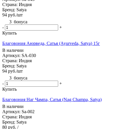
Страна: Индия
Бренд: Satya
94
руб.
/шт
3
бонуса
-
+
Купить
Благовония Аюрведа, Сатья (Ayurveda, Satya) 15г
В наличии
Артикул: SA-030
Страна: Индия
Бренд: Satya
94
руб.
/шт
3
бонуса
-
+
Купить
Благовония Наг Чампа, Сатья (Nag Champa, Satya)
В наличии
Артикул: Sa-002
Страна: Индия
Бренд: Satya
80 руб.
/