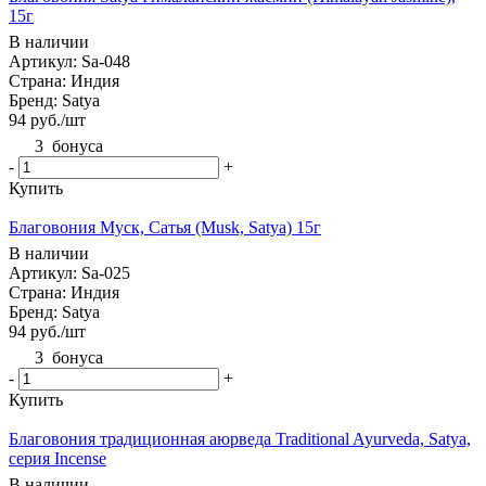
15г
В наличии
Артикул: Sa-048
Страна: Индия
Бренд: Satya
94
руб.
/шт
3
бонуса
-
+
Купить
Благовония Муск, Сатья (Musk, Satya) 15г
В наличии
Артикул: Sa-025
Страна: Индия
Бренд: Satya
94
руб.
/шт
3
бонуса
-
+
Купить
Благовония традиционная аюрведа Traditional Ayurveda, Satya,
серия Incense
В наличии