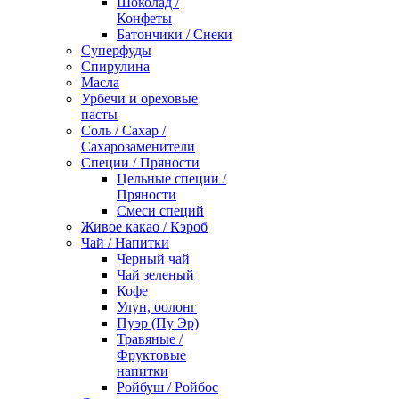
Шоколад /
Конфеты
Батончики / Снеки
Суперфуды
Спирулина
Масла
Урбечи и ореховые
пасты
Соль / Сахар /
Сахарозаменители
Специи / Пряности
Цельные специи /
Пряности
Смеси специй
Живое какао / Кэроб
Чай / Напитки
Черный чай
Чай зеленый
Кофе
Улун, оолонг
Пуэр (Пу Эр)
Травяные /
Фруктовые
напитки
Ройбуш / Ройбос