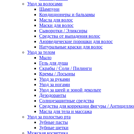
Уход за волосами
Шампуни
Кондиционеры и бальзамы
Масла для волос
Маски для волос
Сыворотки / Эликсиры
Средства от выпадения волос
Аюрведические порошки для волос
Натуральные краски для волос
Уход за телом
Мыло
Гель для душа
Скрабы / Соли / Пилинги
Кремы / Лосьоны
Уход за руками
Уход за ногами
Уход за шеей и зоной декольте
Дезодоранты
Солнцезащитные средства
Средства для коррекции фигуры / Антицелл
Масла для тела и массажа
Уход за полостью рта
Зубные пасты
Зубные щетки
Мужская косметика