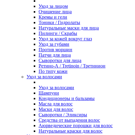
Уход за лицом
Очищение лица
Кремы и гели
Тоники / Гидролаты
Натуральные маски для лица
Пилинги / Cкрабы
Уход за кожей вокруг глаз
Уход за губами
Против морщин
Патчи для лица
Сыворотки для лица
Ретино-А / Tretinoin / Третинион
По типу кожи
Уход за волосами
Уход за волосами
Шампуни
Кондиционеры и бальзамы
Масла для волос
Маски для волос
Сыворотки / Эликсиры
Средства от выпадения волос
Аюрведические порошки для волос
Натуральные краски для волос