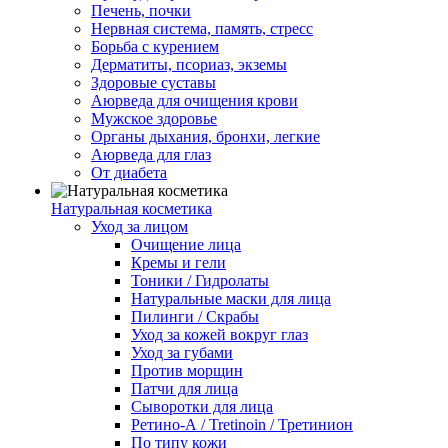
Печень, почки
Нервная система, память, стресс
Борьба с курением
Дерматиты, псориаз, экземы
Здоровые суставы
Аюрведа для очищения крови
Мужское здоровье
Органы дыхания, бронхи, легкие
Аюрведа для глаз
От диабета
Натуральная косметика
Уход за лицом
Очищение лица
Кремы и гели
Тоники / Гидролаты
Натуральные маски для лица
Пилинги / Cкрабы
Уход за кожей вокруг глаз
Уход за губами
Против морщин
Патчи для лица
Сыворотки для лица
Ретино-А / Tretinoin / Третинион
По типу кожи