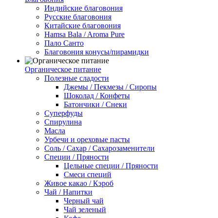
Индийские благовония
Русские благовония
Китайские благовония
Hamsa Bala / Aroma Pure
Пало Санто
Благовония конусы/пирамидки
Органическое питание
Полезные сладости
Джемы / Пекмезы / Сиропы
Шоколад / Конфеты
Батончики / Снеки
Суперфуды
Спирулина
Масла
Урбечи и ореховые пасты
Соль / Сахар / Сахарозаменители
Специи / Пряности
Цельные специи / Пряности
Смеси специй
Живое какао / Кэроб
Чай / Напитки
Черный чай
Чай зеленый