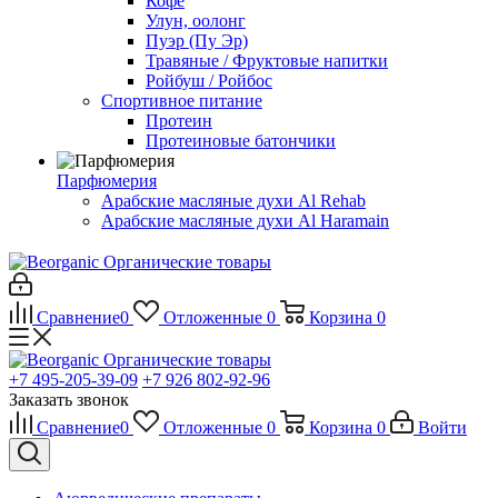
Кофе
Улун, оолонг
Пуэр (Пу Эр)
Травяные / Фруктовые напитки
Ройбуш / Ройбос
Спортивное питание
Протеин
Протеиновые батончики
Парфюмерия
Арабские масляные духи Al Rehab
Арабские масляные духи Al Haramain
Органические товары
Сравнение
0
Отложенные
0
Корзина
0
Органические товары
+7 495-205-39-09
+7 926 802-92-96
Заказать звонок
Сравнение
0
Отложенные
0
Корзина
0
Войти