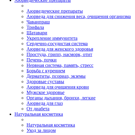
Аюрведические препараты
Аюрведические препараты
Аюрведа для снижения веса, очищения организма
Чаванпраш
Трифала
Шатавари
Укрепление иммунитета
Сердечно-сосудистая система
Аюрведа для женского здоровья
Простуда, грипп, насморк, отит
Печень, почки
Нервная система, память, стресс
Борьба с курением
Дерматиты, псориаз, экземы
Здоровые суставы
Аюрведа для очищения крови
Мужское здоровье
Органы дыхания, бронхи, легкие
Аюрведа для глаз
От диабета
Натуральная косметика
Натуральная косметика
Уход за лицом