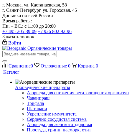
г. Москва, ул. Кастанаевская, 58
г. Санкт-Петербург, ул. Гороховая, 45
Доставка по всей России
Время работы:
Пн. – ВС.: с 11:00 до 20:00
+7 495-205-39-09
+7 926 802-92-96
Заказать звонок
Войти
Органические товары
Сравнение
0
Отложенные
0
Корзина
0
Каталог
Аюрведические препараты
Аюрведа для снижения веса, очищения организма
Чаванпраш
Трифала
Шатавари
Укрепление иммунитета
Сердечно-сосудистая система
Аюрведа для женского здоровья
Простуда, грипп, насморк, отит