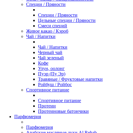
Специи / Пряности
Специи / Пряности
Цельные специи / Пряности
Смеси специй
Живое какао / Кэроб
Чай / Напитки
Чай / Напитки
Черный чай
Чай зеленый
Кофе
Улун, оолонг
Пуэр (Пу Эр)
Травяные / Фруктовые напитки
Ройбуш / Ройбос
Спортивное питание
Спортивное питание
Протеин
Протеиновые батончики
Парфюмерия
Парфюмерия
Арабские масляные духи Al Rehab