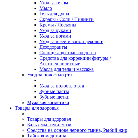
Уход за телом
Мыло
Гель для душа
Скрабы / Соли / Пилинги
Кремы / Лосьоны
Уход за руками
Уход за ногами
Уход за шеей и зоной декольте
Дезодоранты
Солнцезащитные средства
Средства для коррекции фигуры /
Антицеллюлитные
Масла для тела и массажа
Уход за полостью рта
Уход за полостью рта
Зубные пасты
Зубные щетки
Мужская косметика
Товары для здоровья
Товары для здоровья
Бальзамы, гели, мази
Средства на основе черного тмина, Рыбий жир
Тайская медицина