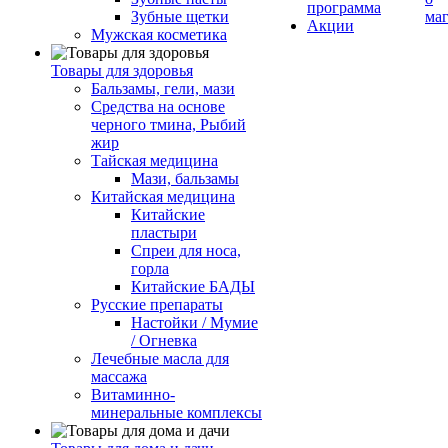
программа
Зубные щетки
ма
Акции
Мужская косметика
Товары для здоровья
Бальзамы, гели, мази
Средства на основе
черного тмина, Рыбий
жир
Тайская медицина
Мази, бальзамы
Китайская медицина
Китайские
пластыри
Спреи для носа,
горла
Китайские БАДЫ
Русские препараты
Настойки / Мумие
/ Огневка
Лечебные масла для
массажа
Витаминно-
минеральные комплексы