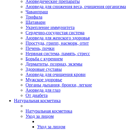
Аюрведические препараты
Аюрведа для снижения веса, очищения организма
Чаванпраш
Трифала
Шатавари
Укрепление иммунитета
Сердечно-сосудистая система
Аюрведа для женского здоровья
Простуда, грипп, насморк, отит
Печень, почки
Нервная система, память, стресс
Борьба с курением
Дерматиты, псориаз, экземы
Здоровые суставы
Аюрведа для очищения крови
Мужское здоровье
Органы дыхания, бронхи, легкие
Аюрведа для глаз
От диабета
Натуральная косметика
Натуральная косметика
Уход за лицом
Уход за лицом