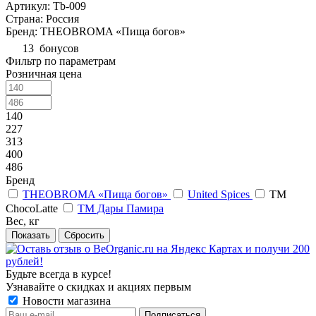
Артикул: Tb-009
Страна: Россия
Бренд: THEOBROMA «Пища богов»
13
бонусов
Фильтр по параметрам
Розничная цена
140
227
313
400
486
Бренд
THEOBROMA «Пища богов»
United Spices
ТМ
ChocoLatte
ТМ Дары Памира
Вес, кг
Сбросить
Будьте всегда в курсе!
Узнавайте о скидках и акциях первым
Новости магазина