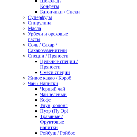
Шоколад /
Конфеты
Батончики / Снеки
Суперфуды
Спирулина
Масла
Урбечи и ореховые
пасты
Соль / Сахар /
Сахарозаменители
Специи / Пряности
Цельные специи /
Пряности
Смеси специй
Живое какао / Кэроб
Чай / Напитки
Черный чай
Чай зеленый
Кофе
Улун, оолонг
Пуэр (Пу Эр)
Травяные /
Фруктовые
напитки
Ройбуш / Ройбос