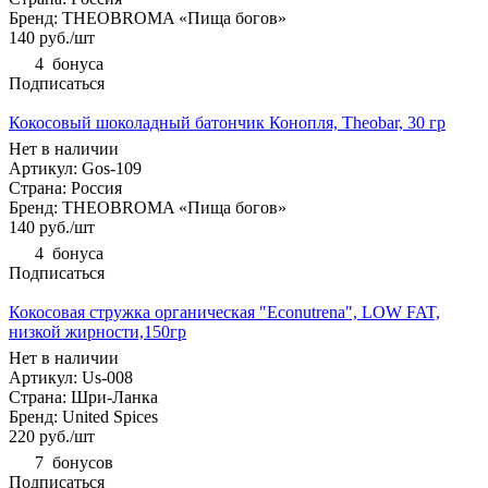
Бренд: THEOBROMA «Пища богов»
140
руб.
/шт
4
бонуса
Подписаться
Кокосовый шоколадный батончик Конопля, Theobar, 30 гр
Нет в наличии
Артикул: Gos-109
Страна: Россия
Бренд: THEOBROMA «Пища богов»
140
руб.
/шт
4
бонуса
Подписаться
Кокосовая стружка органическая "Econutrena", LOW FAT,
низкой жирности,150гр
Нет в наличии
Артикул: Us-008
Страна: Шри-Ланка
Бренд: United Spices
220
руб.
/шт
7
бонусов
Подписаться