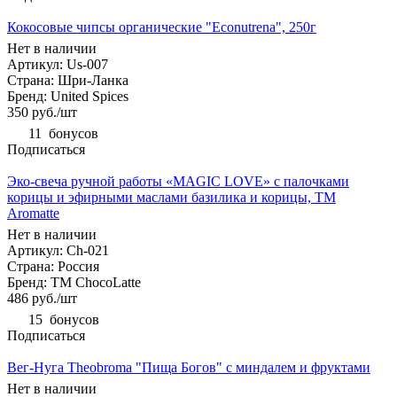
Кокосовые чипсы органические "Econutrena", 250г
Нет в наличии
Артикул: Us-007
Страна: Шри-Ланка
Бренд: United Spices
350
руб.
/шт
11
бонусов
Подписаться
Эко-свеча ручной работы «MAGIC LOVE» с палочками
корицы и эфирными маслами базилика и корицы, TM
Aromatte
Нет в наличии
Артикул: Ch-021
Страна: Россия
Бренд: ТМ ChocoLatte
486
руб.
/шт
15
бонусов
Подписаться
Вег-Нуга Theobroma "Пища Богов" с миндалем и фруктами
Нет в наличии