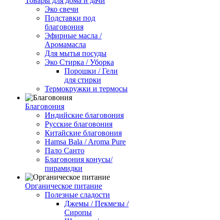
Товары для дома и дачи
Эко свечи
Подставки под
благовония
Эфирные масла /
Аромамасла
Для мытья посуды
Эко Стирка / Уборка
Порошки / Гели
для стирки
Термокружки и термосы
Благовония
Индийские благовония
Русские благовония
Китайские благовония
Hamsa Bala / Aroma Pure
Пало Санто
Благовония конусы/
пирамидки
Органическое питание
Полезные сладости
Джемы / Пекмезы /
Сиропы