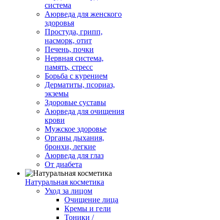
система
Аюрведа для женского
здоровья
Простуда, грипп,
насморк, отит
Печень, почки
Нервная система,
память, стресс
Борьба с курением
Дерматиты, псориаз,
экземы
Здоровые суставы
Аюрведа для очищения
крови
Мужское здоровье
Органы дыхания,
бронхи, легкие
Аюрведа для глаз
От диабета
Натуральная косметика
Уход за лицом
Очищение лица
Кремы и гели
Тоники /