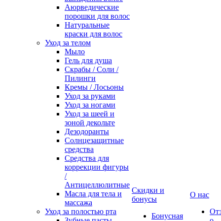
Аюрведические
порошки для волос
Натуральные
краски для волос
Уход за телом
Мыло
Гель для душа
Скрабы / Соли /
Пилинги
Кремы / Лосьоны
Уход за руками
Уход за ногами
Уход за шеей и
зоной декольте
Дезодоранты
Солнцезащитные
средства
Средства для
коррекции фигуры
/
Антицеллюлитные
Скидки и
Масла для тела и
О нас
бонусы
массажа
Уход за полостью рта
От
Бонусная
Зубные пасты
о