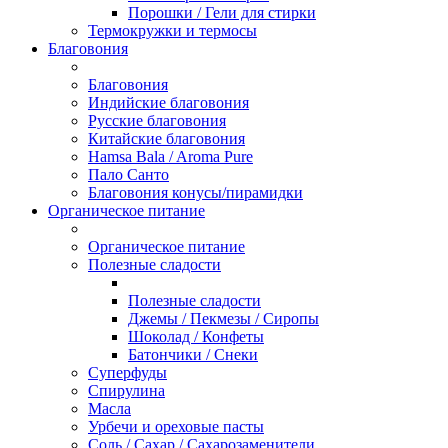
Порошки / Гели для стирки
Термокружки и термосы
Благовония
Благовония
Индийские благовония
Русские благовония
Китайские благовония
Hamsa Bala / Aroma Pure
Пало Санто
Благовония конусы/пирамидки
Органическое питание
Органическое питание
Полезные сладости
Полезные сладости
Джемы / Пекмезы / Сиропы
Шоколад / Конфеты
Батончики / Снеки
Суперфуды
Спирулина
Масла
Урбечи и ореховые пасты
Соль / Сахар / Сахарозаменители