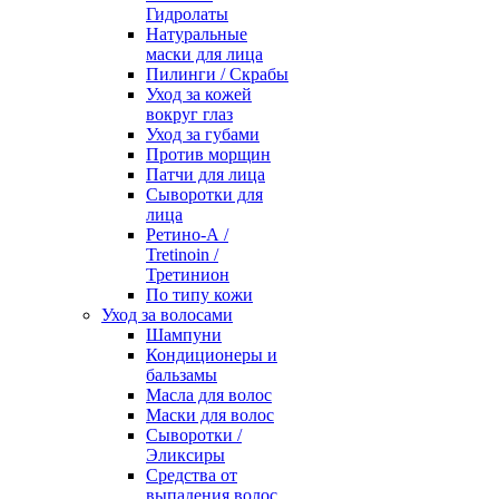
Гидролаты
Натуральные
маски для лица
Пилинги / Cкрабы
Уход за кожей
вокруг глаз
Уход за губами
Против морщин
Патчи для лица
Сыворотки для
лица
Ретино-А /
Tretinoin /
Третинион
По типу кожи
Уход за волосами
Шампуни
Кондиционеры и
бальзамы
Масла для волос
Маски для волос
Сыворотки /
Эликсиры
Средства от
выпадения волос