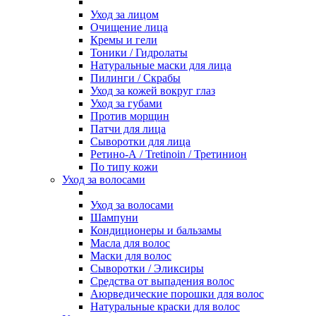
Уход за лицом
Очищение лица
Кремы и гели
Тоники / Гидролаты
Натуральные маски для лица
Пилинги / Cкрабы
Уход за кожей вокруг глаз
Уход за губами
Против морщин
Патчи для лица
Сыворотки для лица
Ретино-А / Tretinoin / Третинион
По типу кожи
Уход за волосами
Уход за волосами
Шампуни
Кондиционеры и бальзамы
Масла для волос
Маски для волос
Сыворотки / Эликсиры
Средства от выпадения волос
Аюрведические порошки для волос
Натуральные краски для волос