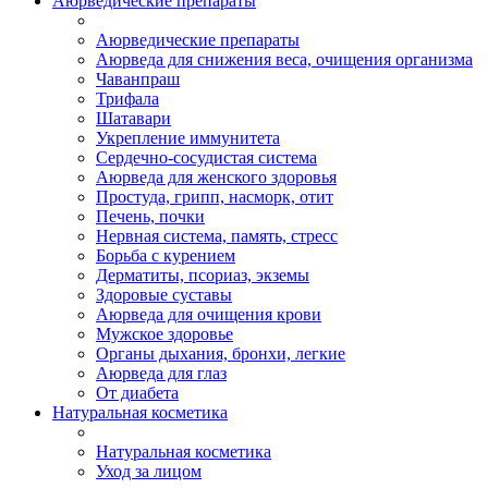
Аюрведические препараты
Аюрведические препараты
Аюрведа для снижения веса, очищения организма
Чаванпраш
Трифала
Шатавари
Укрепление иммунитета
Сердечно-сосудистая система
Аюрведа для женского здоровья
Простуда, грипп, насморк, отит
Печень, почки
Нервная система, память, стресс
Борьба с курением
Дерматиты, псориаз, экземы
Здоровые суставы
Аюрведа для очищения крови
Мужское здоровье
Органы дыхания, бронхи, легкие
Аюрведа для глаз
От диабета
Натуральная косметика
Натуральная косметика
Уход за лицом