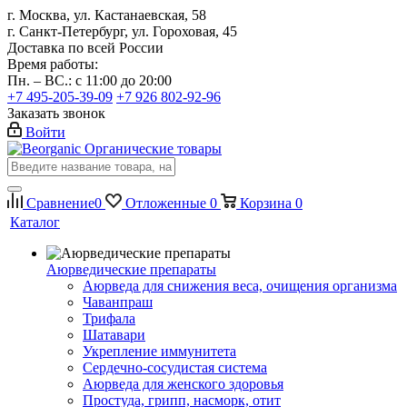
г. Москва, ул. Кастанаевская, 58
г. Санкт-Петербург, ул. Гороховая, 45
Доставка по всей России
Время работы:
Пн. – ВС.: с 11:00 до 20:00
+7 495-205-39-09
+7 926 802-92-96
Заказать звонок
Войти
Органические товары
Сравнение
0
Отложенные
0
Корзина
0
Каталог
Аюрведические препараты
Аюрведа для снижения веса, очищения организма
Чаванпраш
Трифала
Шатавари
Укрепление иммунитета
Сердечно-сосудистая система
Аюрведа для женского здоровья
Простуда, грипп, насморк, отит