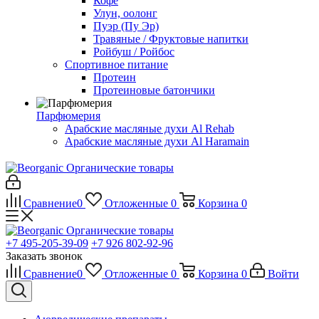
Кофе
Улун, оолонг
Пуэр (Пу Эр)
Травяные / Фруктовые напитки
Ройбуш / Ройбос
Спортивное питание
Протеин
Протеиновые батончики
Парфюмерия
Арабские масляные духи Al Rehab
Арабские масляные духи Al Haramain
Органические товары
Сравнение
0
Отложенные
0
Корзина
0
Органические товары
+7 495-205-39-09
+7 926 802-92-96
Заказать звонок
Сравнение
0
Отложенные
0
Корзина
0
Войти