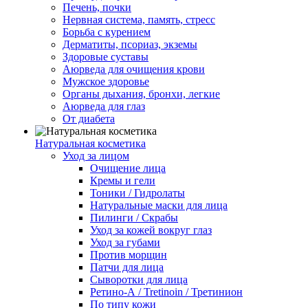
Печень, почки
Нервная система, память, стресс
Борьба с курением
Дерматиты, псориаз, экземы
Здоровые суставы
Аюрведа для очищения крови
Мужское здоровье
Органы дыхания, бронхи, легкие
Аюрведа для глаз
От диабета
Натуральная косметика
Уход за лицом
Очищение лица
Кремы и гели
Тоники / Гидролаты
Натуральные маски для лица
Пилинги / Cкрабы
Уход за кожей вокруг глаз
Уход за губами
Против морщин
Патчи для лица
Сыворотки для лица
Ретино-А / Tretinoin / Третинион
По типу кожи