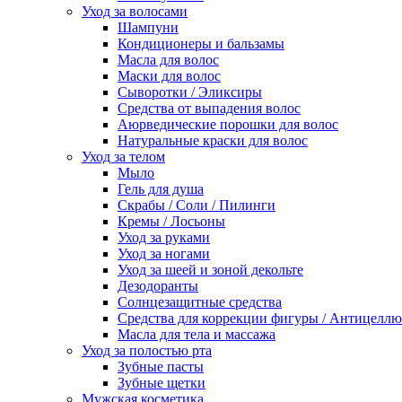
Уход за волосами
Шампуни
Кондиционеры и бальзамы
Масла для волос
Маски для волос
Сыворотки / Эликсиры
Средства от выпадения волос
Аюрведические порошки для волос
Натуральные краски для волос
Уход за телом
Мыло
Гель для душа
Скрабы / Соли / Пилинги
Кремы / Лосьоны
Уход за руками
Уход за ногами
Уход за шеей и зоной декольте
Дезодоранты
Солнцезащитные средства
Средства для коррекции фигуры / Антицелл
Масла для тела и массажа
Уход за полостью рта
Зубные пасты
Зубные щетки
Мужская косметика