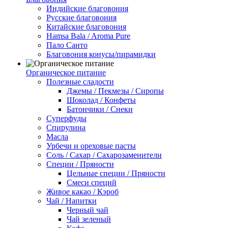
Индийские благовония
Русские благовония
Китайские благовония
Hamsa Bala / Aroma Pure
Пало Санто
Благовония конусы/пирамидки
Органическое питание
Полезные сладости
Джемы / Пекмезы / Сиропы
Шоколад / Конфеты
Батончики / Снеки
Суперфуды
Спирулина
Масла
Урбечи и ореховые пасты
Соль / Сахар / Сахарозаменители
Специи / Пряности
Цельные специи / Пряности
Смеси специй
Живое какао / Кэроб
Чай / Напитки
Черный чай
Чай зеленый