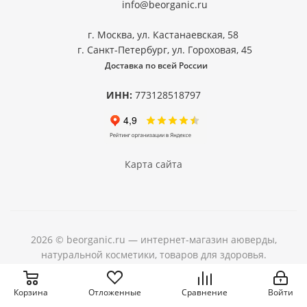
info@beorganic.ru
В BeOrganic вы найдете разнообразные товары для
здоровья, красоты и кухни:
г. Москва, ул. Кастанаевская, 58
г. Санкт-Петербург, ул. Гороховая, 45
Аюрведическая косметика: масла, кремы, шампуни,
Доставка по всей России
мыло.
Пищевые добавки и БАДы: чаванпраш, трифала,
ИНН:
773128518797
ашвагандха.
Специи и чаи: куркума, масала, имбирь, кардамон.
Травяные порошки: амла, шикакай, ним.
Натуральные масла: кокосовое, кунжутное, черного
Карта сайта
тмина.
Благодаря прямым поставкам из Индии, мы можем
предложить выгодные цены на всю продукцию, сохраняя
при этом высокое качество.
2026 © beorganic.ru — интернет-магазин аюверды,
натуральной косметики, товаров для здоровья.
Какие новинки представлены
в нашем магазине?
Корзина
Отложенные
Сравнение
Войти