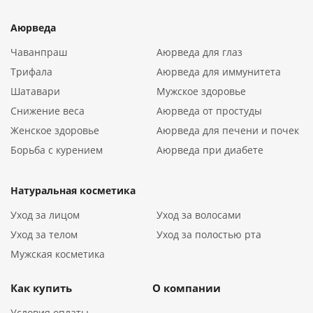
соответствующие высоким стандартам, чтобы вы могли
быть уверены в их безопасности и пользе.
Аюрведа
Чаванпраш
Аюрведа для глаз
Натуральные ингредиенты и их
Трифала
Аюрведа для иммунитета
польза
Шатавари
Мужское здоровье
Снижение веса
Аюрведа от простуды
Товары из Индии славятся своим натуральным составом,
Женское здоровье
Аюрведа для печени и почек
который основан на травах, маслах и минералах.
Борьба с курением
Аюрведа при диабете
Например, амла богата витамином C и укрепляет волосы,
куркума обладает мощными антиоксидантными
свойствами, а ашвагандха помогает справляться со
Натуральная косметика
стрессом. Натуральные ингредиенты не вызывают
аллергии, мягко воздействуют на организм и помогают
Уход за лицом
Уход за волосами
поддерживать здоровье без химических добавок.
Уход за телом
Уход за полостью рта
Использование таких компонентов делает индийские
Мужская косметика
товары безопасными и эффективными в повседневном
уходе.
Как купить
О компании
Условия оплаты