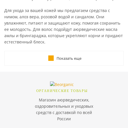
Для ухода за вашей кожей мы предлагаем средства с
нимом, алоэ вера, розовой водой и сандалом. Они
увлажняют, питают и защищают кожу, помогая сохранить
ее молодость. Для волос подойдут аюрведические масла
амлы и брингараджа, которые укрепляют корни и придают
естественный блеск.
Показать еще
Как выбрать качественные
индийские товары?
При выборе товаров из Индии важно обращать внимание
ОРГАНИЧЕСКИЕ ТОВАРЫ
на их состав, производителя и репутацию бренда.
Магазин аюрведических,
Качественная продукция не содержит синтетических
оздоровительных и уходовых
добавок, парабенов, искусственных ароматизаторов и
средств с доставкой по всей
красителей. Также стоит учитывать отзывы покупателей и
России
наличие сертификатов качества. В интернет-магазине
BeOrganic представлены только проверенные товары,