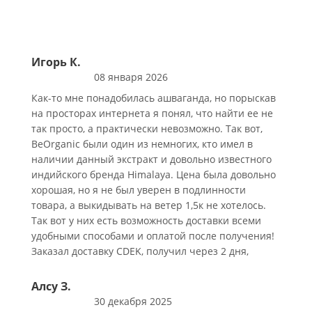
Игорь К.
08 января 2026
Как-то мне понадобилась ашваганда, но порыскав
на просторах интернета я понял, что найти ее не
так просто, а практически невозможно. Так вот,
BeOrganic были один из немногих, кто имел в
наличии данный экстракт и довольно известного
индийского бренда Himalaya. Цена была довольно
хорошая, но я не был уверен в подлинности
товара, а выкидывать на ветер 1,5к не хотелось.
Так вот у них есть возможность доставки всеми
удобными способами и оплатой после получения!
Заказал доставку CDEK, получил через 2 дня,
проверил и оплатил. В общем остался очень
доволен, упаковали хорошо, срок годности
Алсу З.
хороший, даже конфеток положили в качестве
30 декабря 2025