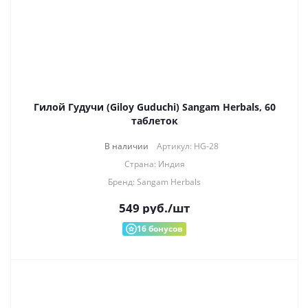
Гилой Гудучи (Giloy Guduchi) Sangam Herbals, 60
таблеток
В наличии
Артикул: HG-28
Страна: Индия
Бренд: Sangam Herbals
549
руб.
/шт
16
бонусов