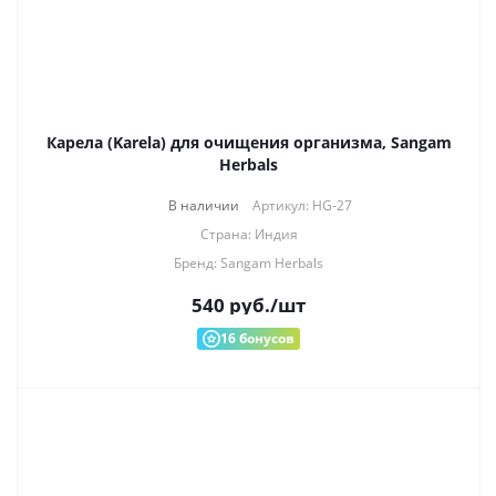
Карела (Karela) для очищения организма, Sangam
Herbals
В наличии
Артикул: HG-27
Страна: Индия
Бренд: Sangam Herbals
540
руб.
/шт
16
бонусов