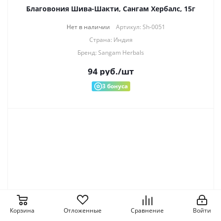
Благовония Шива-Шакти, Сангам Хербалс, 15г
Нет в наличии
Артикул: Sh-0051
Страна: Индия
Бренд: Sangam Herbals
94
руб.
/шт
3
бонуса
Благовония Медитация, Сангам Хербалс, 15г
Корзина
Отложенные
Сравнение
Войти