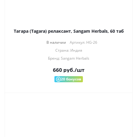
Тагара (Tagara) релаксант, Sangam Herbals, 60 таб
В наличии
Артикул: HG-26
Страна: Индия
Бренд: Sangam Herbals
660
руб.
/шт
20
бонусов