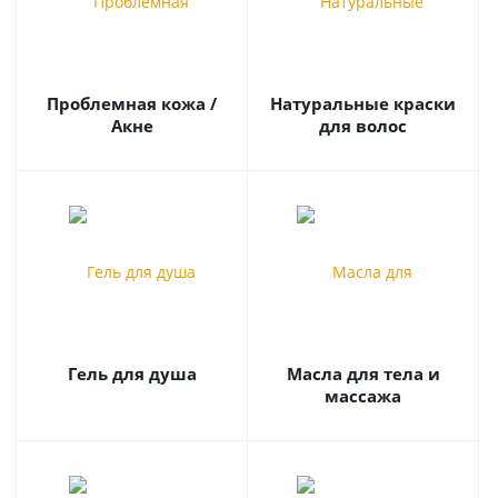
Вся продукция компании высокого качества,
изготовлена из натуральных ингредиентов.
Большой ассортимент товаров.
В производстве товаров для здоровья не используются
Проблемная кожа /
Натуральные краски
искусственные добавки в виде красителей или
Акне
для волос
загустителей.
В Россию компания поставляет такие известные товары,
как Чаванпраш, зубная паста из 11 трав, Трифала,
шампуни, скрабы для лица, натуральные масла и многое
другое.
Главный принцип компании гласит – мы производим
продукцию так, как сделали бы ее для самих себя, поэтому
нам можно доверять.
Гель для душа
Масла для тела и
массажа