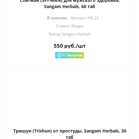
Спи-ман (SPI-MAN) для мужского здоровья,
Sangam Herbals, 60 таб
В наличии
Артикул: HG-23
Страна: Индия
Бренд: Sangam Herbals
550
руб.
/шт
17
бонусов
Тришун (Trishun) от простуды, Sangam Herbals, 30
таб