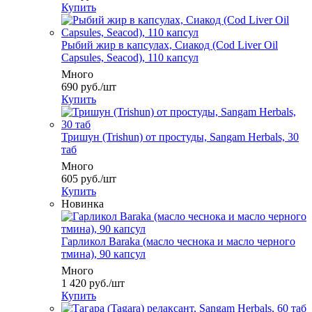
Купить
Рыбий жир в капсулах, Сиакод (Cod Liver Oil
Сapsules, Seacod), 110 капсул
Много
690
руб.
/шт
Купить
Тришун (Trishun) от простуды, Sangam Herbals, 30
таб
Много
605
руб.
/шт
Купить
Новинка
Гарликол Baraka (масло чеснока и масло черного
тмина), 90 капсул
Много
1 420
руб.
/шт
Купить