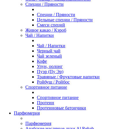
Специи / Пряности
Специи / Пряности
Цельные специи / Пряности
Смеси специй
Живое какао / Кэроб
Чай / Напитки
Чай / Напитки
Черный чай
Чай зеленый
Кофе
Улун, оолонг
Пуэр (Пу Эр)
Травяные / Фруктовые напитки
Ройбуш / Ройбос
Спортивное питание
Спортивное питание
Протеин
Протеиновые батончики
Парфюмерия
Парфюмерия
Арабские масляные духи Al Rehab