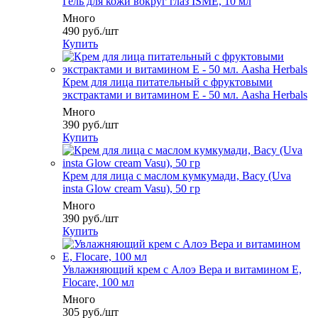
Гель для кожи вокруг глаз ISME, 10 мл
Много
490
руб.
/шт
Купить
Крем для лица питательный c фруктовыми
экстрактами и витамином Е - 50 мл. Aasha Herbals
Много
390
руб.
/шт
Купить
Крем для лица с маслом кумкумади, Васу (Uva
insta Glow cream Vasu), 50 гр
Много
390
руб.
/шт
Купить
Увлажняющий крем с Алоэ Вера и витамином Е,
Flocare, 100 мл
Много
305
руб.
/шт