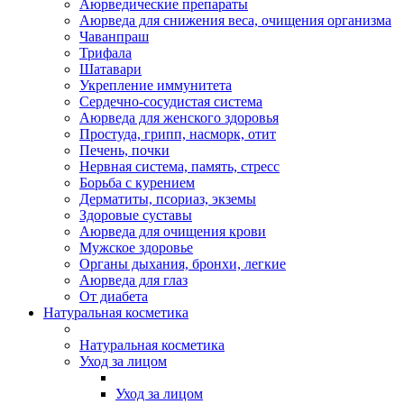
Аюрведические препараты
Аюрведа для снижения веса, очищения организма
Чаванпраш
Трифала
Шатавари
Укрепление иммунитета
Сердечно-сосудистая система
Аюрведа для женского здоровья
Простуда, грипп, насморк, отит
Печень, почки
Нервная система, память, стресс
Борьба с курением
Дерматиты, псориаз, экземы
Здоровые суставы
Аюрведа для очищения крови
Мужское здоровье
Органы дыхания, бронхи, легкие
Аюрведа для глаз
От диабета
Натуральная косметика
Натуральная косметика
Уход за лицом
Уход за лицом