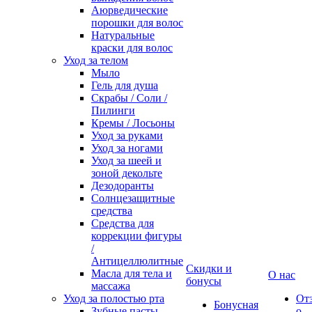
Аюрведические
порошки для волос
Натуральные
краски для волос
Уход за телом
Мыло
Гель для душа
Скрабы / Соли /
Пилинги
Кремы / Лосьоны
Уход за руками
Уход за ногами
Уход за шеей и
зоной декольте
Дезодоранты
Солнцезащитные
средства
Средства для
коррекции фигуры
/
Антицеллюлитные
Скидки и
Масла для тела и
О нас
бонусы
массажа
Уход за полостью рта
От
Бонусная
Зубные пасты
о