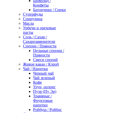
Шоколад /
Конфеты
Батончики / Снеки
Суперфуды
Спирулина
Масла
Урбечи и ореховые
пасты
Соль / Сахар /
Сахарозаменители
Специи / Пряности
Цельные специи /
Пряности
Смеси специй
Живое какао / Кэроб
Чай / Напитки
Черный чай
Чай зеленый
Кофе
Улун, оолонг
Пуэр (Пу Эр)
Травяные /
Фруктовые
напитки
Ройбуш / Ройбос