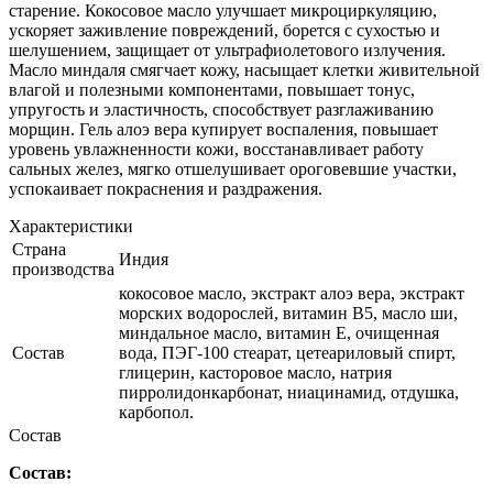
старение. Кокосовое масло улучшает микроциркуляцию,
ускоряет заживление повреждений, борется с сухостью и
шелушением, защищает от ультрафиолетового излучения.
Масло миндаля смягчает кожу, насыщает клетки живительной
влагой и полезными компонентами, повышает тонус,
упругость и эластичность, способствует разглаживанию
морщин. Гель алоэ вера купирует воспаления, повышает
уровень увлажненности кожи, восстанавливает работу
сальных желез, мягко отшелушивает ороговевшие участки,
успокаивает покраснения и раздражения.
Характеристики
Страна
Индия
производства
кокосовое масло, экстракт алоэ вера, экстракт
морских водорослей, витамин В5, масло ши,
миндальное масло, витамин Е, очищенная
Состав
вода, ПЭГ-100 стеарат, цетеариловый спирт,
глицерин, касторовое масло, натрия
пирролидонкарбонат, ниацинамид, отдушка,
карбопол.
Состав
Состав: