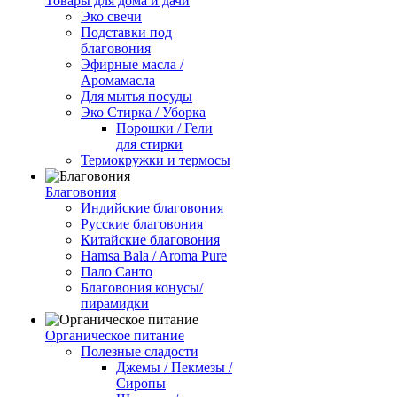
Товары для дома и дачи
Эко свечи
Подставки под
благовония
Эфирные масла /
Аромамасла
Для мытья посуды
Эко Стирка / Уборка
Порошки / Гели
для стирки
Термокружки и термосы
Благовония
Индийские благовония
Русские благовония
Китайские благовония
Hamsa Bala / Aroma Pure
Пало Санто
Благовония конусы/
пирамидки
Органическое питание
Полезные сладости
Джемы / Пекмезы /
Сиропы