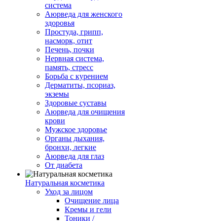
система
Аюрведа для женского
здоровья
Простуда, грипп,
насморк, отит
Печень, почки
Нервная система,
память, стресс
Борьба с курением
Дерматиты, псориаз,
экземы
Здоровые суставы
Аюрведа для очищения
крови
Мужское здоровье
Органы дыхания,
бронхи, легкие
Аюрведа для глаз
От диабета
Натуральная косметика
Уход за лицом
Очищение лица
Кремы и гели
Тоники /