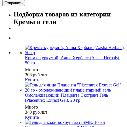
Подборка товаров из категории
Кремы и гели
Крем с куркумой, Ааша Хербалс (Aasha Herbals),
50 гр
Много
308
руб.
/шт
Купить
Омолаживающий Плацента Экстракт Гель
(Placentrex Extract Gel), 20 гр
Много
340
руб.
/шт
Купить