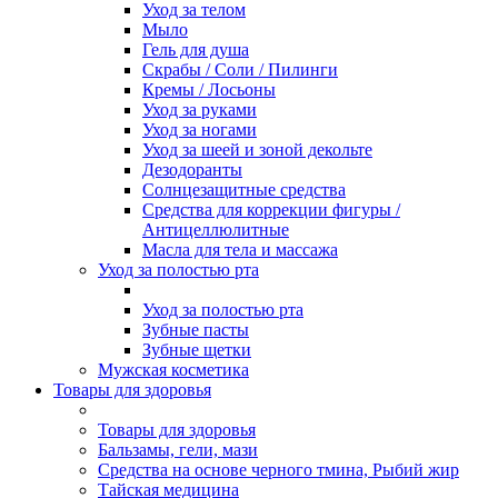
Уход за телом
Мыло
Гель для душа
Скрабы / Соли / Пилинги
Кремы / Лосьоны
Уход за руками
Уход за ногами
Уход за шеей и зоной декольте
Дезодоранты
Солнцезащитные средства
Средства для коррекции фигуры /
Антицеллюлитные
Масла для тела и массажа
Уход за полостью рта
Уход за полостью рта
Зубные пасты
Зубные щетки
Мужская косметика
Товары для здоровья
Товары для здоровья
Бальзамы, гели, мази
Средства на основе черного тмина, Рыбий жир
Тайская медицина