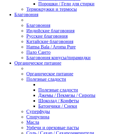
Порошки / Гели для стирки
Термокружки и термосы
Благовония
Благовония
Индийские благовония
Русские благовония
Китайские благовония
Hamsa Bala / Aroma Pure
Пало Санто
Благовония конусы/пирамидки
Органическое питание
Органическое питание
Полезные сладости
Полезные сладости
Джемы / Пекмезы / Сиропы
Шоколад / Конфеты
Батончики / Снеки
Суперфуды
Спирулина
Масла
Урбечи и ореховые пасты
Соль / Сахар / Сахарозаменители