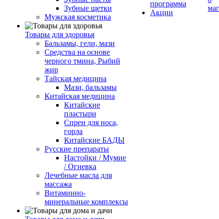
программа
Зубные щетки
ма
Акции
Мужская косметика
Товары для здоровья
Бальзамы, гели, мази
Средства на основе
черного тмина, Рыбий
жир
Тайская медицина
Мази, бальзамы
Китайская медицина
Китайские
пластыри
Спреи для носа,
горла
Китайские БАДЫ
Русские препараты
Настойки / Мумие
/ Огневка
Лечебные масла для
массажа
Витаминно-
минеральные комплексы