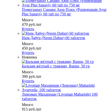
Помегранат Санави Аюр Плюс (Pomegranate Ayur
Plus Sanavi), 60 таб по 750 мг
Много
470
руб.
/шт
Купить
Ним Дабур (Neem Dabur) 60 таблеток
Много
450
руб.
/шт
Купить
Новинка
Бальзам жёлтый с травами, Banna, 50 гр
Много
390
руб.
/шт
Купить
Ливомап Махариши (Livomap Maharishi) 100
таблеток
Много
915
руб.
/шт