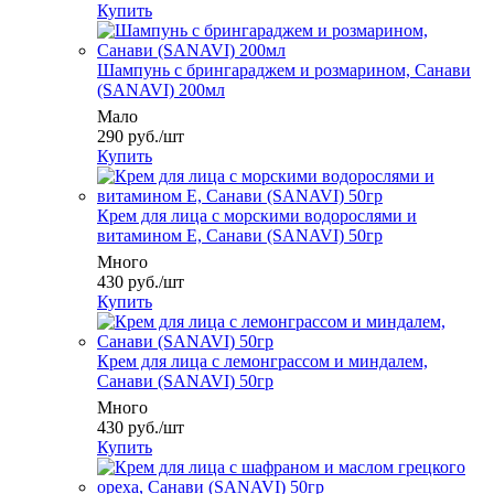
Купить
Шампунь с брингараджем и розмарином, Санави
(SANAVI) 200мл
Мало
290
руб.
/шт
Купить
Крем для лица с морскими водорослями и
витамином Е, Санави (SANAVI) 50гр
Много
430
руб.
/шт
Купить
Крем для лица с лемонграссом и миндалем,
Санави (SANAVI) 50гр
Много
430
руб.
/шт
Купить