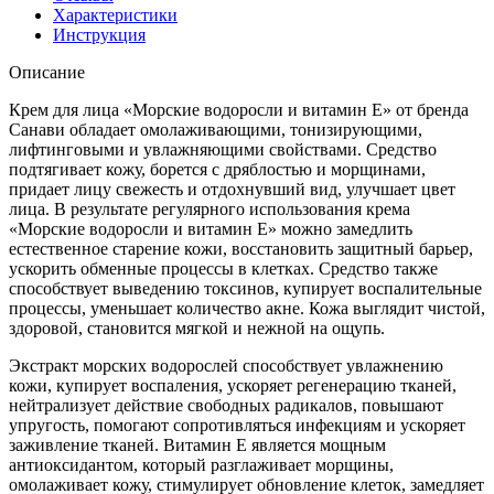
Характеристики
Инструкция
Описание
Крем для лица «Морские водоросли и витамин Е» от бренда
Санави обладает омолаживающими, тонизирующими,
лифтинговыми и увлажняющими свойствами. Средство
подтягивает кожу, борется с дряблостью и морщинами,
придает лицу свежесть и отдохнувший вид, улучшает цвет
лица. В результате регулярного использования крема
«Морские водоросли и витамин Е» можно замедлить
естественное старение кожи, восстановить защитный барьер,
ускорить обменные процессы в клетках. Средство также
способствует выведению токсинов, купирует воспалительные
процессы, уменьшает количество акне. Кожа выглядит чистой,
здоровой, становится мягкой и нежной на ощупь.
Экстракт морских водорослей способствует увлажнению
кожи, купирует воспаления, ускоряет регенерацию тканей,
нейтрализует действие свободных радикалов, повышают
упругость, помогают сопротивляться инфекциям и ускоряет
заживление тканей. Витамин Е является мощным
антиоксидантом, который разглаживает морщины,
омолаживает кожу, стимулирует обновление клеток, замедляет