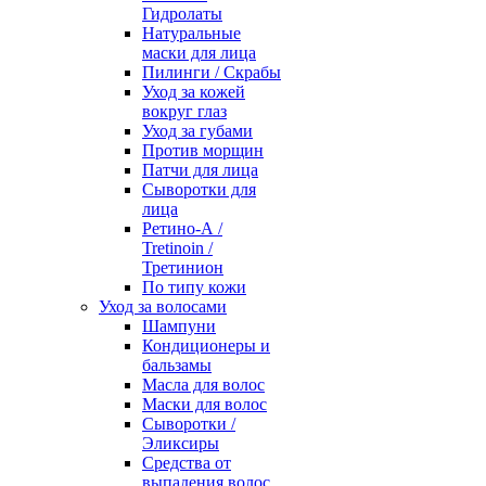
Гидролаты
Натуральные
маски для лица
Пилинги / Cкрабы
Уход за кожей
вокруг глаз
Уход за губами
Против морщин
Патчи для лица
Сыворотки для
лица
Ретино-А /
Tretinoin /
Третинион
По типу кожи
Уход за волосами
Шампуни
Кондиционеры и
бальзамы
Масла для волос
Маски для волос
Сыворотки /
Эликсиры
Средства от
выпадения волос