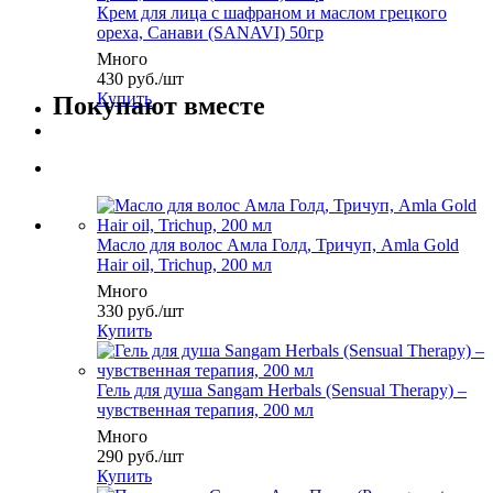
Крем для лица с шафраном и маслом грецкого
ореха, Санави (SANAVI) 50гр
Много
430
руб.
/шт
Купить
Покупают вместе
Масло для волос Амла Голд, Тричуп, Amla Gold
Hair oil, Trichup, 200 мл
Много
330
руб.
/шт
Купить
Гель для душа Sangam Herbals (Sensual Therapy) –
чувственная терапия, 200 мл
Много
290
руб.
/шт
Купить