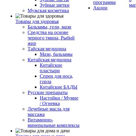
программа
Зубные щетки
ма
Акции
Мужская косметика
Товары для здоровья
Бальзамы, гели, мази
Средства на основе
черного тмина, Рыбий
жир
Тайская медицина
Мази, бальзамы
Китайская медицина
Китайские
пластыри
Спреи для носа,
горла
Китайские БАДЫ
Русские препараты
Настойки / Мумие
/ Огневка
Лечебные масла для
массажа
Витаминно-
минеральные комплексы