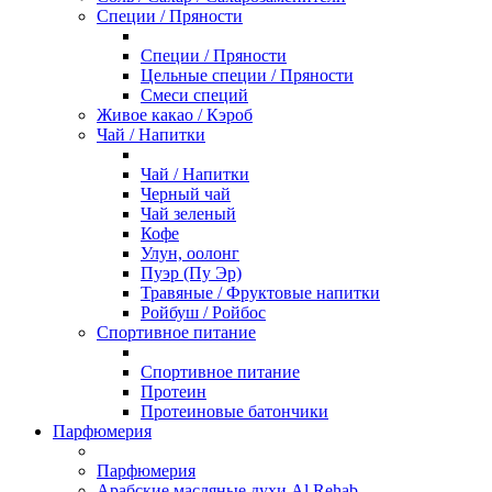
Специи / Пряности
Специи / Пряности
Цельные специи / Пряности
Смеси специй
Живое какао / Кэроб
Чай / Напитки
Чай / Напитки
Черный чай
Чай зеленый
Кофе
Улун, оолонг
Пуэр (Пу Эр)
Травяные / Фруктовые напитки
Ройбуш / Ройбос
Спортивное питание
Спортивное питание
Протеин
Протеиновые батончики
Парфюмерия
Парфюмерия
Арабские масляные духи Al Rehab