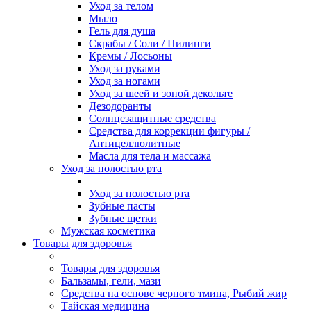
Уход за телом
Мыло
Гель для душа
Скрабы / Соли / Пилинги
Кремы / Лосьоны
Уход за руками
Уход за ногами
Уход за шеей и зоной декольте
Дезодоранты
Солнцезащитные средства
Средства для коррекции фигуры /
Антицеллюлитные
Масла для тела и массажа
Уход за полостью рта
Уход за полостью рта
Зубные пасты
Зубные щетки
Мужская косметика
Товары для здоровья
Товары для здоровья
Бальзамы, гели, мази
Средства на основе черного тмина, Рыбий жир
Тайская медицина