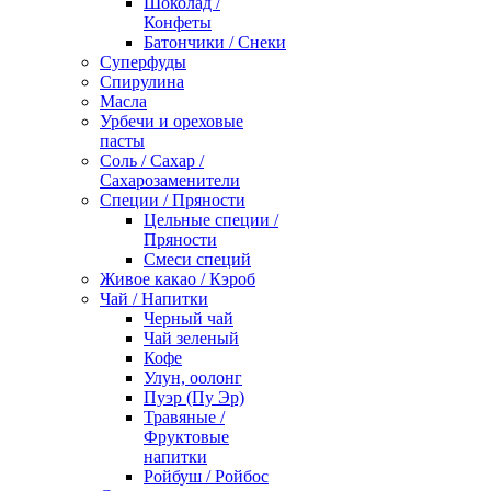
Шоколад /
Конфеты
Батончики / Снеки
Суперфуды
Спирулина
Масла
Урбечи и ореховые
пасты
Соль / Сахар /
Сахарозаменители
Специи / Пряности
Цельные специи /
Пряности
Смеси специй
Живое какао / Кэроб
Чай / Напитки
Черный чай
Чай зеленый
Кофе
Улун, оолонг
Пуэр (Пу Эр)
Травяные /
Фруктовые
напитки
Ройбуш / Ройбос