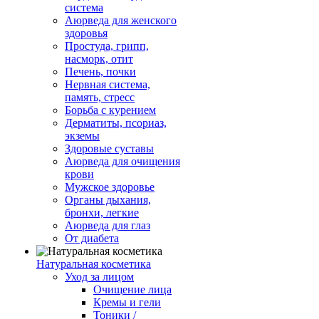
система
Аюрведа для женского
здоровья
Простуда, грипп,
насморк, отит
Печень, почки
Нервная система,
память, стресс
Борьба с курением
Дерматиты, псориаз,
экземы
Здоровые суставы
Аюрведа для очищения
крови
Мужское здоровье
Органы дыхания,
бронхи, легкие
Аюрведа для глаз
От диабета
Натуральная косметика
Уход за лицом
Очищение лица
Кремы и гели
Тоники /