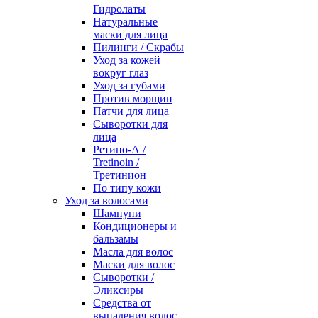
Гидролаты
Натуральные
маски для лица
Пилинги / Cкрабы
Уход за кожей
вокруг глаз
Уход за губами
Против морщин
Патчи для лица
Сыворотки для
лица
Ретино-А /
Tretinoin /
Третинион
По типу кожи
Уход за волосами
Шампуни
Кондиционеры и
бальзамы
Масла для волос
Маски для волос
Сыворотки /
Эликсиры
Средства от
выпадения волос