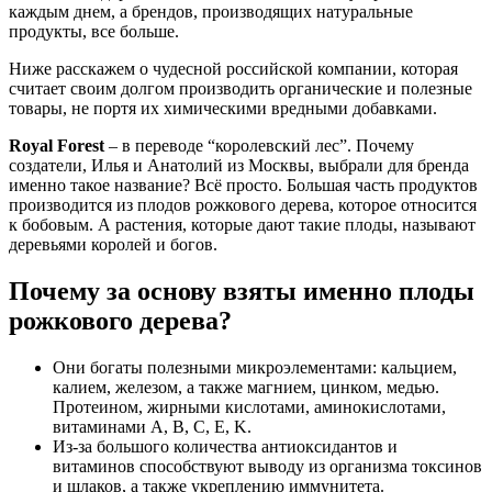
каждым днем, а брендов, производящих натуральные
продукты, все больше.
Ниже расскажем о чудесной российской компании, которая
считает своим долгом производить органические и полезные
товары, не портя их химическими вредными добавками.
Royal Forest
– в переводе “королевский лес”. Почему
создатели, Илья и Анатолий из Москвы, выбрали для бренда
именно такое название? Всё просто. Большая часть продуктов
производится из плодов рожкового дерева, которое относится
к бобовым. А растения, которые дают такие плоды, называют
деревьями королей и богов.
Почему за основу взяты именно плоды
рожкового дерева?
Они богаты полезными микроэлементами: кальцием,
калием, железом, а также магнием, цинком, медью.
Протеином, жирными кислотами, аминокислотами,
витаминами А, В, С, E, K.
Из-за большого количества антиоксидантов и
витаминов способствуют выводу из организма токсинов
и шлаков, а также укреплению иммунитета.