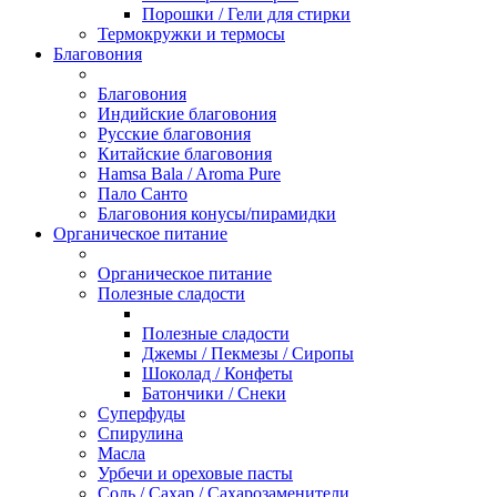
Порошки / Гели для стирки
Термокружки и термосы
Благовония
Благовония
Индийские благовония
Русские благовония
Китайские благовония
Hamsa Bala / Aroma Pure
Пало Санто
Благовония конусы/пирамидки
Органическое питание
Органическое питание
Полезные сладости
Полезные сладости
Джемы / Пекмезы / Сиропы
Шоколад / Конфеты
Батончики / Снеки
Суперфуды
Спирулина
Масла
Урбечи и ореховые пасты
Соль / Сахар / Сахарозаменители