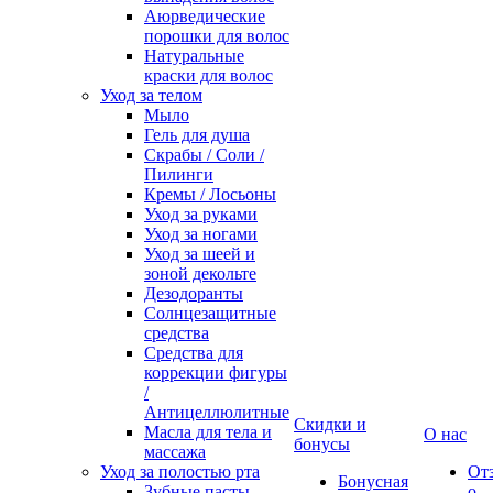
Аюрведические
порошки для волос
Натуральные
краски для волос
Уход за телом
Мыло
Гель для душа
Скрабы / Соли /
Пилинги
Кремы / Лосьоны
Уход за руками
Уход за ногами
Уход за шеей и
зоной декольте
Дезодоранты
Солнцезащитные
средства
Средства для
коррекции фигуры
/
Антицеллюлитные
Скидки и
Масла для тела и
О нас
бонусы
массажа
Уход за полостью рта
От
Бонусная
Зубные пасты
о