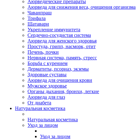
Аюрведические препараты
Аюрведа для снижения веса, очищения организма
Чаванпраш
Трифала
Шатавари
Укрепление иммунитета
Сердечно-сосудистая система
Аюрведа для женского здоровья
Простуда, грипп, насморк, отит
Печень, почки
Нервная система, память, стресс
Борьба с курением
Дерматиты, псориаз, экземы
Здоровые суставы
Аюрведа для очищения крови
Мужское здоровье
Органы дыхания, бронхи, легкие
Аюрведа для глаз
От диабета
Натуральная косметика
Натуральная косметика
Уход за лицом
Уход за лицом