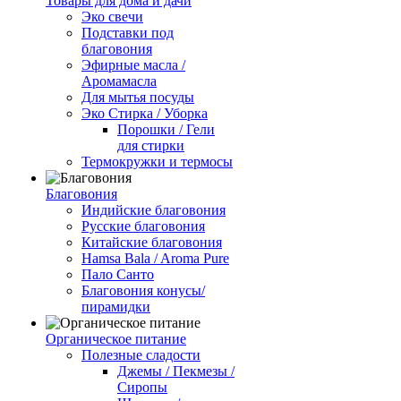
Товары для дома и дачи
Эко свечи
Подставки под
благовония
Эфирные масла /
Аромамасла
Для мытья посуды
Эко Стирка / Уборка
Порошки / Гели
для стирки
Термокружки и термосы
Благовония
Индийские благовония
Русские благовония
Китайские благовония
Hamsa Bala / Aroma Pure
Пало Санто
Благовония конусы/
пирамидки
Органическое питание
Полезные сладости
Джемы / Пекмезы /
Сиропы