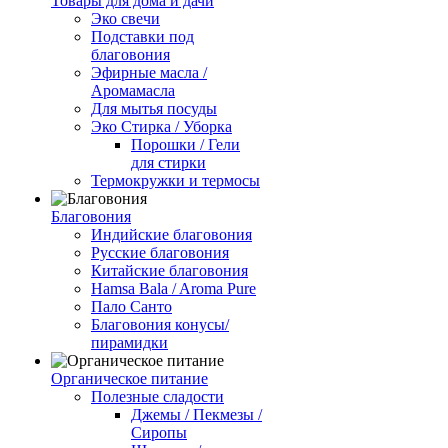
Товары для дома и дачи
Эко свечи
Подставки под
благовония
Эфирные масла /
Аромамасла
Для мытья посуды
Эко Стирка / Уборка
Порошки / Гели
для стирки
Термокружки и термосы
Благовония
Индийские благовония
Русские благовония
Китайские благовония
Hamsa Bala / Aroma Pure
Пало Санто
Благовония конусы/
пирамидки
Органическое питание
Полезные сладости
Джемы / Пекмезы /
Сиропы