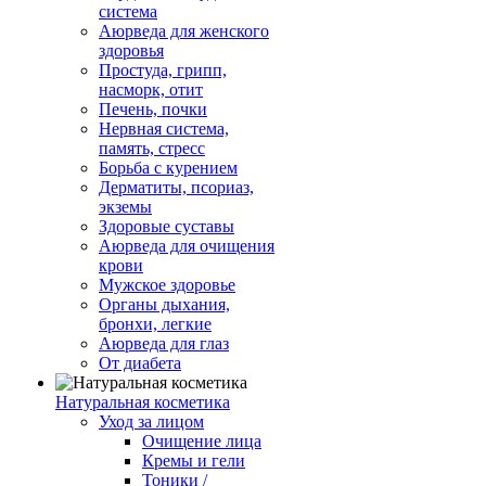
система
Аюрведа для женского
здоровья
Простуда, грипп,
насморк, отит
Печень, почки
Нервная система,
память, стресс
Борьба с курением
Дерматиты, псориаз,
экземы
Здоровые суставы
Аюрведа для очищения
крови
Мужское здоровье
Органы дыхания,
бронхи, легкие
Аюрведа для глаз
От диабета
Натуральная косметика
Уход за лицом
Очищение лица
Кремы и гели
Тоники /