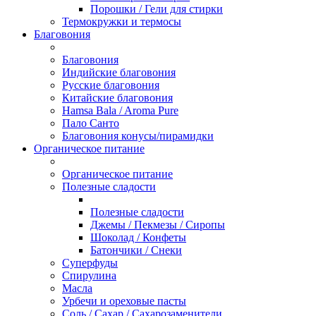
Порошки / Гели для стирки
Термокружки и термосы
Благовония
Благовония
Индийские благовония
Русские благовония
Китайские благовония
Hamsa Bala / Aroma Pure
Пало Санто
Благовония конусы/пирамидки
Органическое питание
Органическое питание
Полезные сладости
Полезные сладости
Джемы / Пекмезы / Сиропы
Шоколад / Конфеты
Батончики / Снеки
Суперфуды
Спирулина
Масла
Урбечи и ореховые пасты
Соль / Сахар / Сахарозаменители