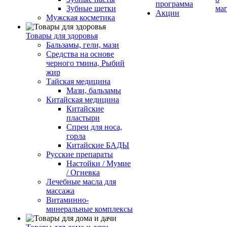
программа
Зубные щетки
ма
Акции
Мужская косметика
Товары для здоровья
Бальзамы, гели, мази
Средства на основе
черного тмина, Рыбий
жир
Тайская медицина
Мази, бальзамы
Китайская медицина
Китайские
пластыри
Спреи для носа,
горла
Китайские БАДЫ
Русские препараты
Настойки / Мумие
/ Огневка
Лечебные масла для
массажа
Витаминно-
минеральные комплексы