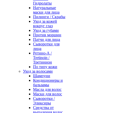
Гидролаты
Натуральные
маски для лица
Пилинги / Cкрабы
Уход за кожей
вокруг глаз
Уход за губами
Против морщин
Патчи для лица
Сыворотки для
лица
Ретино-А /
Tretinoin /
Третинион
По типу кожи
Уход за волосами
Шампуни
Кондиционеры и
бальзамы
Масла для волос
Маски для волос
Сыворотки /
Эликсиры
Средства от
выпадения волос