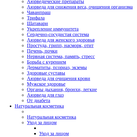
Аюрведические препараты
Аюрведа для снижения веса, очищения организма
Чаванпраш
Трифала
Шатавари
Укрепление иммунитета
Сердечно-сосудистая система
Аюрведа для женского здоровья
Простуда, грипп, насморк, отит
Печень, почки
Нервная система, память, стресс
Борьба с курением
Дерматиты, псориаз, экземы
Здоровые суставы
Аюрведа для очищения крови
Мужское здоровье
Органы дыхания, бронхи, легкие
Аюрведа для глаз
От диабета
Натуральная косметика
Натуральная косметика
Уход за лицом
Уход за лицом