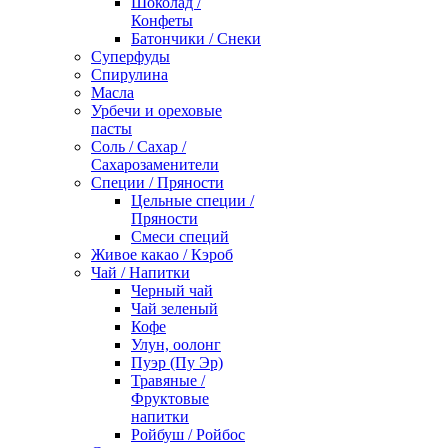
Шоколад /
Конфеты
Батончики / Снеки
Суперфуды
Спирулина
Масла
Урбечи и ореховые
пасты
Соль / Сахар /
Сахарозаменители
Специи / Пряности
Цельные специи /
Пряности
Смеси специй
Живое какао / Кэроб
Чай / Напитки
Черный чай
Чай зеленый
Кофе
Улун, оолонг
Пуэр (Пу Эр)
Травяные /
Фруктовые
напитки
Ройбуш / Ройбос