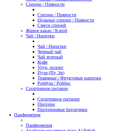
Специи / Пряности
Специи / Пряности
Цельные специи / Пряности
Смеси специй
Живое какао / Кэроб
Чай / Напитки
Чай / Напитки
Черный чай
Чай зеленый
Кофе
Улун, оолонг
Пуэр (Пу Эр)
Травяные / Фруктовые напитки
Ройбуш / Ройбос
Спортивное питание
Спортивное питание
Протеин
Протеиновые батончики
Парфюмерия
Парфюмерия
Арабские масляные духи Al Rehab