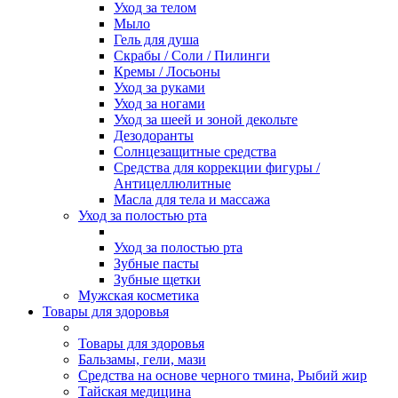
Уход за телом
Мыло
Гель для душа
Скрабы / Соли / Пилинги
Кремы / Лосьоны
Уход за руками
Уход за ногами
Уход за шеей и зоной декольте
Дезодоранты
Солнцезащитные средства
Средства для коррекции фигуры /
Антицеллюлитные
Масла для тела и массажа
Уход за полостью рта
Уход за полостью рта
Зубные пасты
Зубные щетки
Мужская косметика
Товары для здоровья
Товары для здоровья
Бальзамы, гели, мази
Средства на основе черного тмина, Рыбий жир
Тайская медицина