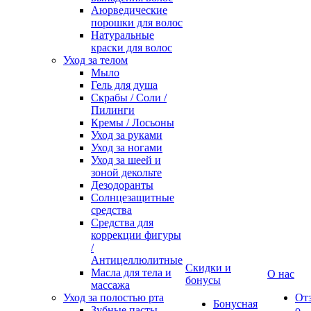
Аюрведические
порошки для волос
Натуральные
краски для волос
Уход за телом
Мыло
Гель для душа
Скрабы / Соли /
Пилинги
Кремы / Лосьоны
Уход за руками
Уход за ногами
Уход за шеей и
зоной декольте
Дезодоранты
Солнцезащитные
средства
Средства для
коррекции фигуры
/
Антицеллюлитные
Скидки и
Масла для тела и
О нас
бонусы
массажа
Уход за полостью рта
От
Бонусная
Зубные пасты
о