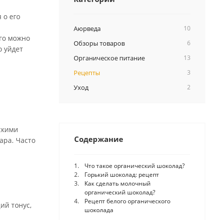
 о его
Аюрведа
10
его можно
Обзоры товаров
6
о уйдет
Органическое питание
13
Рецепты
3
Уход
2
скими
Содержание
ара. Часто
Что такое органический шоколад?
Горький шоколад: рецепт
Как сделать молочный
органический шоколад?
Рецепт белого органического
ий тонус,
шоколада