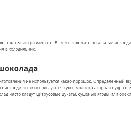
сло, тщательно размешать. В смесь заложить остальные ингред
ия в холодильник.
 шоколада
приготовления не используется какао-порошок. Определенный вк
ых ингредиентов используются сухое молоко, сахарная пудра (е
олад часто кладут цитрусовые цукаты, сушеные ягоды или орехи