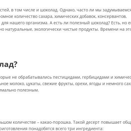
тей, в том числе и шоколад. Однако, часто ли мы задумываемся
ромное количество сахара, химических добавок, консервантов,
 для нашего организма. А есть ли полезный шоколад? Есть, но 
но натуральные, экологически чистые продукты. Времени на эт
лад?
которые не обрабатывались пестицидами, гербицидами и химиче
ное молоко, цукаты, свежие фрукты, орехи, ягоды и немного сах
симально полезным.
ольшом количестве – какао-порошка. Такой десерт повышает общ
риготовления понадобятся всего три ингредиента: