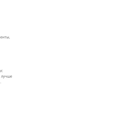
иенты,
ус
е лучше
.