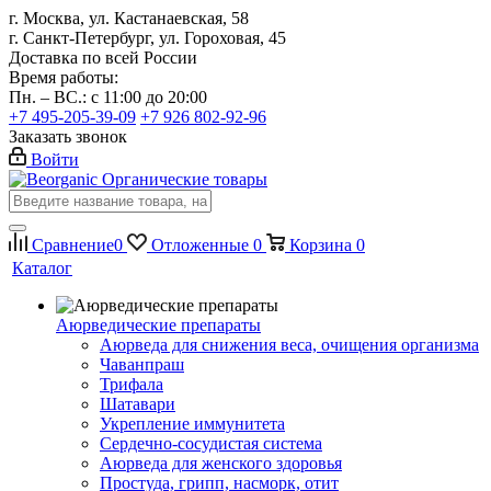
г. Москва, ул. Кастанаевская, 58
г. Санкт-Петербург, ул. Гороховая, 45
Доставка по всей России
Время работы:
Пн. – ВС.: с 11:00 до 20:00
+7 495-205-39-09
+7 926 802-92-96
Заказать звонок
Войти
Органические товары
Сравнение
0
Отложенные
0
Корзина
0
Каталог
Аюрведические препараты
Аюрведа для снижения веса, очищения организма
Чаванпраш
Трифала
Шатавари
Укрепление иммунитета
Сердечно-сосудистая система
Аюрведа для женского здоровья
Простуда, грипп, насморк, отит