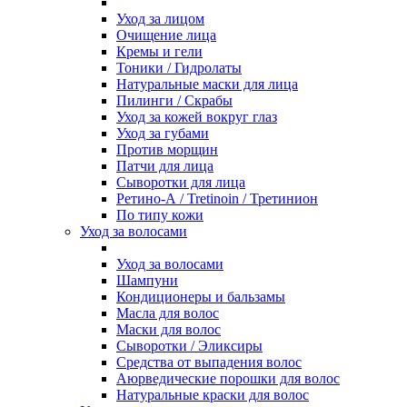
Уход за лицом
Очищение лица
Кремы и гели
Тоники / Гидролаты
Натуральные маски для лица
Пилинги / Cкрабы
Уход за кожей вокруг глаз
Уход за губами
Против морщин
Патчи для лица
Сыворотки для лица
Ретино-А / Tretinoin / Третинион
По типу кожи
Уход за волосами
Уход за волосами
Шампуни
Кондиционеры и бальзамы
Масла для волос
Маски для волос
Сыворотки / Эликсиры
Средства от выпадения волос
Аюрведические порошки для волос
Натуральные краски для волос