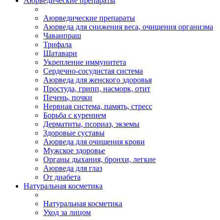
Аюрведические препараты
Аюрведические препараты
Аюрведа для снижения веса, очищения организма
Чаванпраш
Трифала
Шатавари
Укрепление иммунитета
Сердечно-сосудистая система
Аюрведа для женского здоровья
Простуда, грипп, насморк, отит
Печень, почки
Нервная система, память, стресс
Борьба с курением
Дерматиты, псориаз, экземы
Здоровые суставы
Аюрведа для очищения крови
Мужское здоровье
Органы дыхания, бронхи, легкие
Аюрведа для глаз
От диабета
Натуральная косметика
Натуральная косметика
Уход за лицом