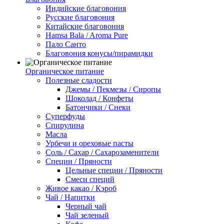
Индийские благовония
Русские благовония
Китайские благовония
Hamsa Bala / Aroma Pure
Пало Санто
Благовония конусы/пирамидки
Органическое питание
Полезные сладости
Джемы / Пекмезы / Сиропы
Шоколад / Конфеты
Батончики / Снеки
Суперфуды
Спирулина
Масла
Урбечи и ореховые пасты
Соль / Сахар / Сахарозаменители
Специи / Пряности
Цельные специи / Пряности
Смеси специй
Живое какао / Кэроб
Чай / Напитки
Черный чай
Чай зеленый