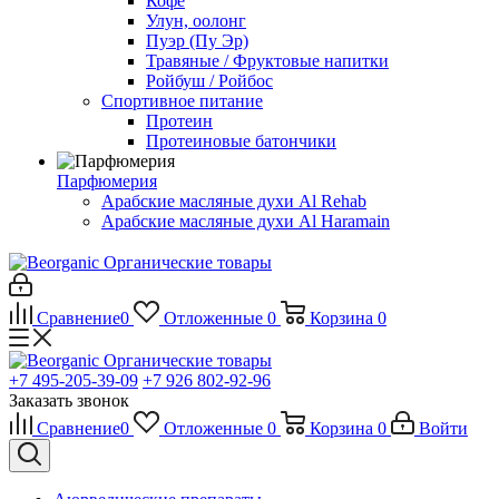
Кофе
Улун, оолонг
Пуэр (Пу Эр)
Травяные / Фруктовые напитки
Ройбуш / Ройбос
Спортивное питание
Протеин
Протеиновые батончики
Парфюмерия
Арабские масляные духи Al Rehab
Арабские масляные духи Al Haramain
Органические товары
Сравнение
0
Отложенные
0
Корзина
0
Органические товары
+7 495-205-39-09
+7 926 802-92-96
Заказать звонок
Сравнение
0
Отложенные
0
Корзина
0
Войти