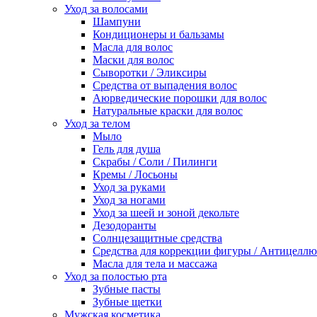
Уход за волосами
Шампуни
Кондиционеры и бальзамы
Масла для волос
Маски для волос
Сыворотки / Эликсиры
Средства от выпадения волос
Аюрведические порошки для волос
Натуральные краски для волос
Уход за телом
Мыло
Гель для душа
Скрабы / Соли / Пилинги
Кремы / Лосьоны
Уход за руками
Уход за ногами
Уход за шеей и зоной декольте
Дезодоранты
Солнцезащитные средства
Средства для коррекции фигуры / Антицелл
Масла для тела и массажа
Уход за полостью рта
Зубные пасты
Зубные щетки
Мужская косметика