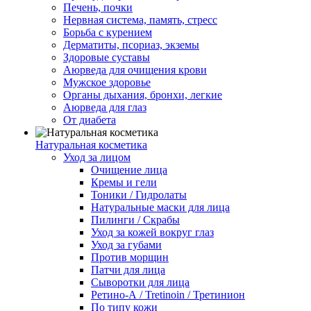
Печень, почки
Нервная система, память, стресс
Борьба с курением
Дерматиты, псориаз, экземы
Здоровые суставы
Аюрведа для очищения крови
Мужское здоровье
Органы дыхания, бронхи, легкие
Аюрведа для глаз
От диабета
Натуральная косметика
Уход за лицом
Очищение лица
Кремы и гели
Тоники / Гидролаты
Натуральные маски для лица
Пилинги / Cкрабы
Уход за кожей вокруг глаз
Уход за губами
Против морщин
Патчи для лица
Сыворотки для лица
Ретино-А / Tretinoin / Третинион
По типу кожи