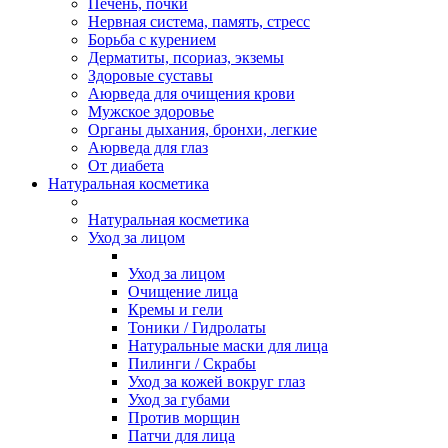
Печень, почки
Нервная система, память, стресс
Борьба с курением
Дерматиты, псориаз, экземы
Здоровые суставы
Аюрведа для очищения крови
Мужское здоровье
Органы дыхания, бронхи, легкие
Аюрведа для глаз
От диабета
Натуральная косметика
Натуральная косметика
Уход за лицом
Уход за лицом
Очищение лица
Кремы и гели
Тоники / Гидролаты
Натуральные маски для лица
Пилинги / Cкрабы
Уход за кожей вокруг глаз
Уход за губами
Против морщин
Патчи для лица