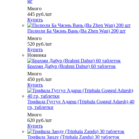
мг
Много
445
руб.
/шт
Купить
Пилюли Ба Чжэнь Вань (Ba Zhen Wan) 200 шт
Много
520
руб.
/шт
Купить
Новинка
Брахми Дабур (Brahmi Dabur) 60 таблеток
Много
450
руб.
/шт
Купить
Трифала Гуггул Адарш (Triphala Guggul Adarsh) 40
гр, таблетки
Много
620
руб.
/шт
Купить
Трифала Занду (Triphala Zandu) 30 таблеток