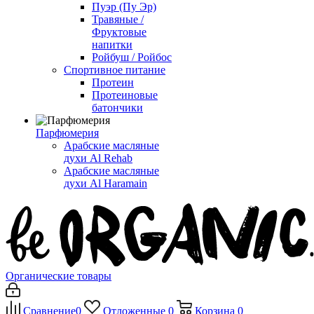
Пуэр (Пу Эр)
Травяные /
Фруктовые
напитки
Ройбуш / Ройбос
Спортивное питание
Протеин
Протеиновые
батончики
Парфюмерия
Арабские масляные
духи Al Rehab
Арабские масляные
духи Al Haramain
Органические товары
Сравнение
0
Отложенные
0
Корзина
0