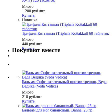
AVN) 120 таблеток
Много
1 200
руб.
/шт
Купить
Новинка
Трифала Коттаккал (Triphala Kottakkal) 60 таблеток
Много
440
руб.
/шт
Купить
Покупают вместе
Бальзам Софт питательный против трещин, Веда
Ведика (Veda Vedica)
Много
210
руб.
/шт
Купить
Бальзам для ног банановый, Banna, 25 гр