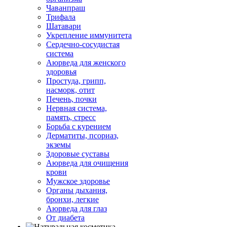
Чаванпраш
Трифала
Шатавари
Укрепление иммунитета
Сердечно-сосудистая
система
Аюрведа для женского
здоровья
Простуда, грипп,
насморк, отит
Печень, почки
Нервная система,
память, стресс
Борьба с курением
Дерматиты, псориаз,
экземы
Здоровые суставы
Аюрведа для очищения
крови
Мужское здоровье
Органы дыхания,
бронхи, легкие
Аюрведа для глаз
От диабета