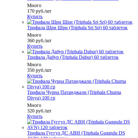
Много
170
руб.
/шт
Купить
Трифала Шри Шри (Triphala Sri Sri) 60 таблеток
Много
360
руб.
/шт
Купить
Трифала Дабур (Triphala Dabur) 60 таблеток
Много
350
руб.
/шт
Купить
Трифала Чурна Патанджали (Triphala Churna
Divya) 100 гр
Много
320
руб.
/шт
Купить
Трифала Гуггул ДC АВН (Triphala Guggulu DS