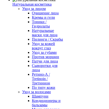
Натуральная косметика
Уход за лицом
Очищение лица
Кремы и гели
Тоники /
Гидролаты
Натуральные
маски для лица
Пилинги / Cкрабы
Уход за кожей
вокруг глаз
Уход за губами
Против морщин
Патчи для лица
Сыворотки для
лица
Ретино-А /
Tretinoin /
Третинион
По типу кожи
Уход за волосами
Шампуни
Кондиционеры и
бальзамы