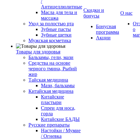
/
Антицеллюлитные
Скидки и
Масла для тела и
О нас
бонусы
массажа
Уход за полостью рта
От
Бонусная
Зубные пасты
о
программа
Зубные щетки
ма
Акции
Мужская косметика
Товары для здоровья
Бальзамы, гели, мази
Средства на основе
черного тмина, Рыбий
жир
Тайская медицина
Мази, бальзамы
Китайская медицина
Китайские
пластыри
Спреи для носа,
горла
Китайские БАДЫ
Русские препараты
Настойки / Мумие
/ Огневка