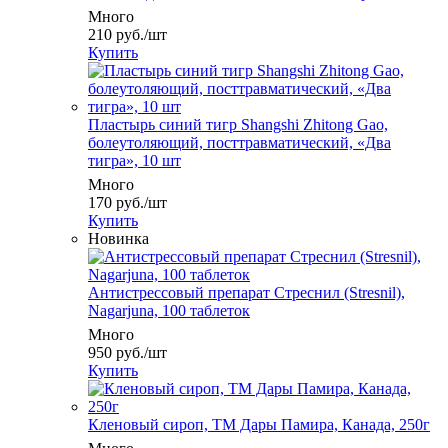
Много
210
руб.
/шт
Купить
Пластырь синий тигр Shangshi Zhitong Gao,
болеутоляющий, посттравматический, «Два
тигра», 10 шт
Много
170
руб.
/шт
Купить
Новинка
Антистрессовый препарат Стреснил (Stresnil),
Nagarjuna, 100 таблеток
Много
950
руб.
/шт
Купить
Кленовый сироп, ТМ Дары Памира, Канада, 250г