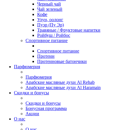
Черный чай
Чай зеленый
Кофе
Улун, оолонг
Пуэр (Пу Эр)
Травяные / Фруктовые напитки
Ройбуш / Ройбос
Спортивное питание
Спортивное питание
Протеин
Протеиновые батончики
Парфюмерия
Парфюмерия
Арабские масляные духи Al Rehab
Арабские масляные духи Al Haramain
Скидки и бонусы
Скидки и бонусы
Бонусная программа
Акции
О нас
О нас