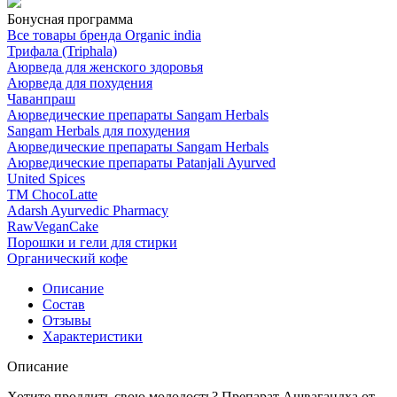
Бонусная программа
Все товары бренда Organic india
Трифала (Triphala)
Аюрведа для женского здоровья
Аюрведа для похудения
Чаванпраш
Аюрведические препараты Sangam Herbals
Sangam Herbals для похудения
Аюрведические препараты Sangam Herbals
Аюрведические препараты Patanjali Ayurved
United Spices
ТМ ChocoLatte
Adarsh Ayurvedic Pharmacy
RawVeganCake
Порошки и гели для стирки
Органический кофе
Описание
Состав
Отзывы
Характеристики
Описание
Хотите продлить свою молодость? Препарат Ашвагандха от