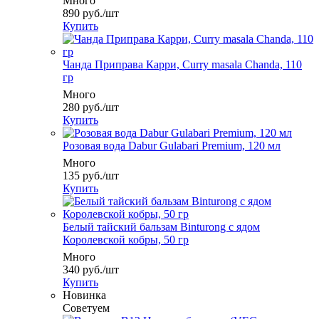
Много
890
руб.
/шт
Купить
Чанда Приправа Карри, Curry masala Chanda, 110
гр
Много
280
руб.
/шт
Купить
Розовая вода Dabur Gulabari Premium, 120 мл
Много
135
руб.
/шт
Купить
Белый тайский бальзам Binturong с ядом
Королевской кобры, 50 гр
Много
340
руб.
/шт
Купить
Новинка
Советуем